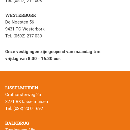
Tel. (0547) 214 008
WESTERBORK
De Noesten 56
9431 TC Westerbork
Tel. (0592) 217 030
Onze vestigingen zijn geopend van maandag t/m
vrijdag van 8.00 - 16.30 uur.
IJSSELMUIDEN
Grafhorsterweg 2a
8271 BX IJsselmuiden
Tel.
(038) 20 01 692
BALKBRUG