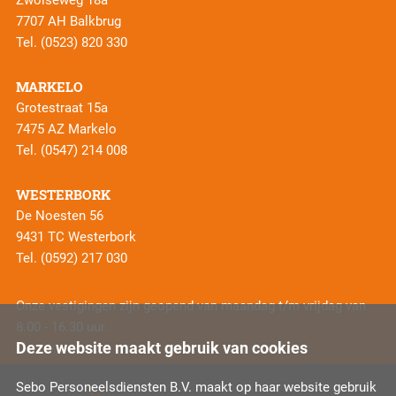
Zwolseweg 18a
7707 AH Balkbrug
Tel.
(0523) 820 330
MARKELO
Grotestraat 15a
7475 AZ Markelo
Tel.
(0547) 214 008
WESTERBORK
De Noesten 56
9431 TC Westerbork
Tel.
(0592) 217 030
Onze vestigingen zijn geopend van maandag t/m vrijdag van
8.00 - 16.30 uur.
Deze website maakt gebruik van cookies
Sebo Personeelsdiensten B.V. maakt op haar website gebruik