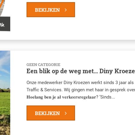
BEKIJKEN
GEEN CATEGORIE
Een blik op de weg met… Diny Kroez
Onze medewerker Diny Kroezen werkt sinds 3 jaar als
Traffic & Services. Wij gingen met haar in gesprek ove
𝐇𝐨𝐞𝐥𝐚𝐧𝐠 𝐛𝐞𝐧 𝐣𝐞 𝐚𝐥 𝐯𝐞𝐫𝐤𝐞𝐞𝐫𝐬𝐫𝐞𝐠𝐞𝐥𝐚𝐚𝐫? ‘Sinds...
BEKIJKEN