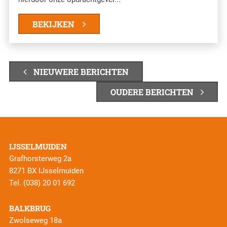
BEKIJKEN
NIEUWERE BERICHTEN
OUDERE BERICHTEN
IJSSELMUIDEN
Grafhorsterweg 2a
8271 BX IJsselmuiden
Tel.
(038) 20 01 692
BALKBRUG
Zwolseweg 18a