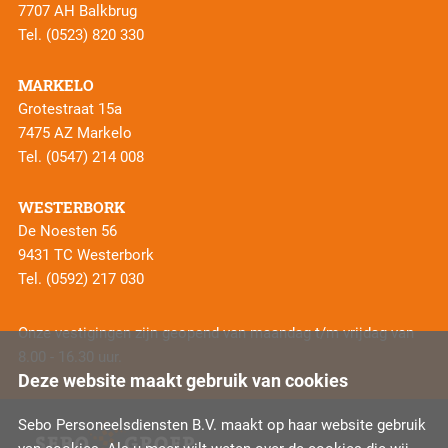
7707 AH Balkbrug
Tel.
(0523) 820 330
MARKELO
Grotestraat 15a
7475 AZ Markelo
Tel.
(0547) 214 008
WESTERBORK
De Noesten 56
9431 TC Westerbork
Tel.
(0592) 217 030
Onze vestigingen zijn geopend van maandag t/m vrijdag van
8.00 - 16.30 uur.
Deze website maakt gebruik van cookies
Sebo Personeelsdiensten B.V. maakt op haar website gebruik